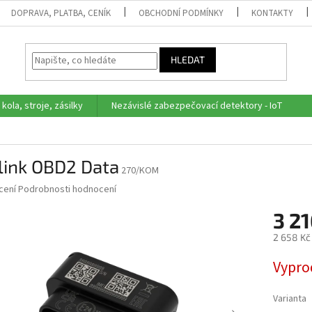
DOPRAVA, PLATBA, CENÍK
OBCHODNÍ PODMÍNKY
KONTAKTY
HLEDAT
 kola, stroje, zásilky
Nezávislé zabezpečovací detektory - IoT
link OBD2 Data
270/KOM
né
cení
Podrobnosti hodnocení
ní
3 21
u
2 658 Kč
Měrná
Vypro
cena:
ek.
Varianta