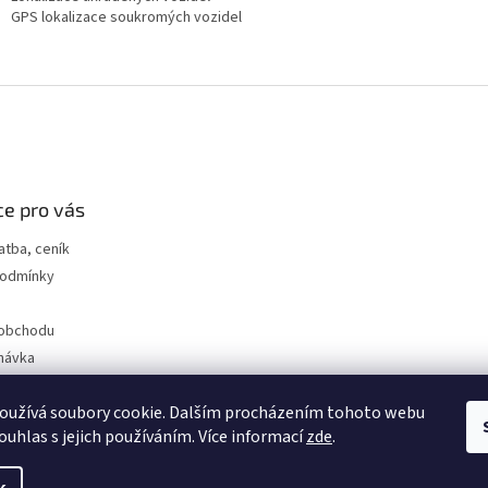
GPS lokalizace soukromých vozidel
e pro vás
atba, ceník
podmínky
 obchodu
návka
linka: 602 222 228
oužívá soubory cookie. Dalším procházením tohoto webu
X.eu
ouhlas s jejich používáním. Více informací
zde
.