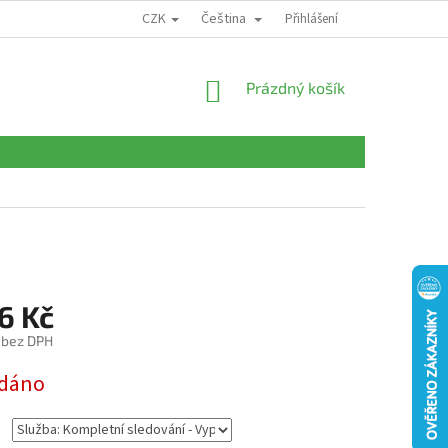
CZK
Čeština
HODNOCENÍ OBCHODU
MOJE OBJEDNÁVKA
Přihlášení
ZÁKAZNICKÁ LINKA: 60
NÁKUPNÍ
Prázdný košík
KOŠÍK
6 Kč
 bez DPH
dáno