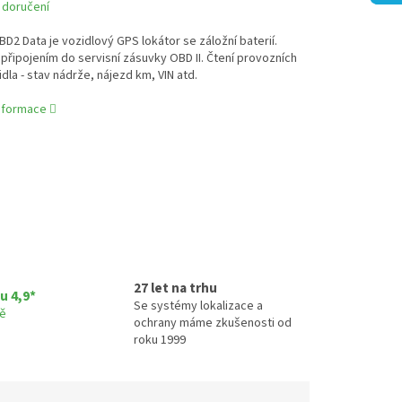
 doručení
BD2 Data je vozidlový GPS lokátor se záložní baterií.
 připojením do servisní zásuvky OBD II. Čtení provozních
idla - stav nádrže, nájezd km, VIN atd.
informace
27 let na trhu
u 4,9*
Se systémy lokalizace a
tě
ochrany máme zkušenosti od
roku 1999