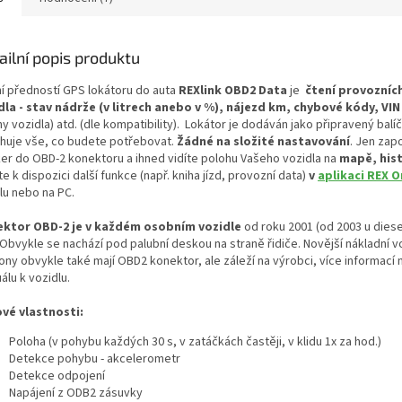
ailní popis produktu
ní předností GPS lokátoru do auta
REXlink OBD2 Data
je
čtení provozních
dla - stav nádrže (v litrech anebo v %), nájezd km, chybové kódy, VIN
 vozidla) atd. (dle kompatibility). Lokátor j
e dodáván jako připravený balíč
huje vše, co budete potřebovat.
Žádné na složité nastavování
. Jen zapo
ker do OBD-2 konektoru a ihned vidíte polohu Vašeho vozidla na
mapě, hist
e k dispozici další funkce (např. kniha jízd, provozní data)
v
aplikaci REX O
lu nebo na PC.
ktor OBD-2 je v každém osobním vozidle
od roku 2001 (od 2003 u dies
 Obvykle se nachází pod palubní deskou na straně řidiče. Novější nákladní v
ony obvykle také mají OBD2 konektor, ale záleží na výrobci, více informací 
lu k vozidlu.
ové vlastnosti:
Poloha (v pohybu každých 30 s, v zatáčkách častěji, v klidu 1x za hod.)
Detekce pohybu - akcelerometr
Detekce odpojení
Napájení z ODB2 zásuvky