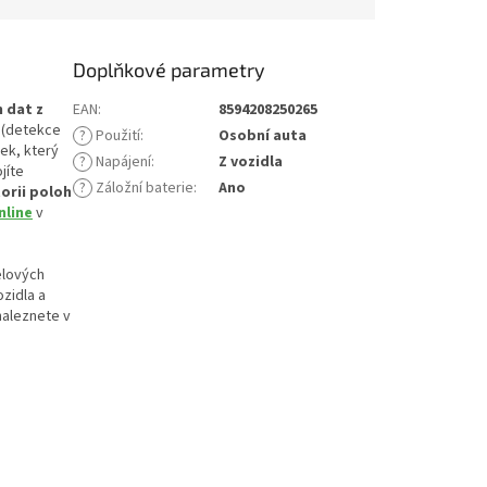
Doplňkové parametry
 dat z
EAN
:
8594208250265
(detekce
?
Použití
:
Osobní auta
ek, který
?
Napájení
:
Z vozidla
jíte
?
Záložní baterie
:
Ano
orii poloh
nline
v
elových
ozidla a
naleznete v