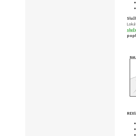
Služ
Loká
služ
pop
REXl