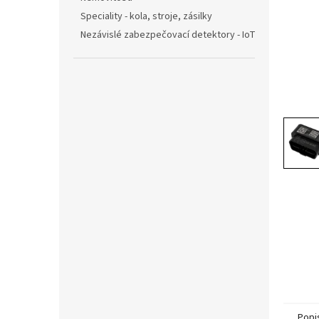
n
Speciality - kola, stroje, zásilky
e
Nezávislé zabezpečovací detektory - IoT
l
Popi