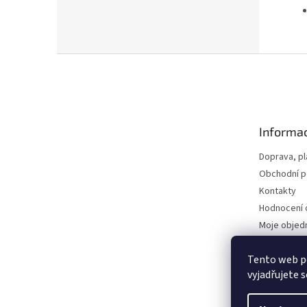
Z
á
p
a
t
Informac
í
Doprava, pl
Obchodní 
Kontakty
Hodnocení
Moje objed
Zákaznická 
Tento web p
Přejít na RE
vyjadřujete s