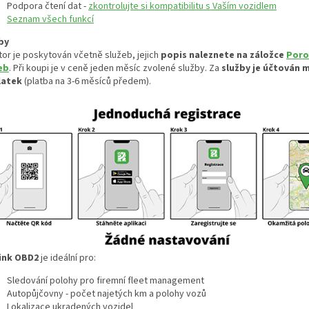
Podpora čtení dat -
zkontrolujte si kompatibilitu s Vaším vozidlem
Seznam všech funkcí
by
tor je poskytován včetně služeb, jejich
popis naleznete na záložce
Poro
eb
. Při koupi je v ceně jeden měsíc zvolené služby. Za
služby je účtován m
latek
(platba na 3-6 měsíců předem).
ink OBD2
je ideální pro:
Sledování polohy pro firemní fleet management
Autopůjčovny - počet najetých km a polohy vozů
Lokalizace ukradených vozidel