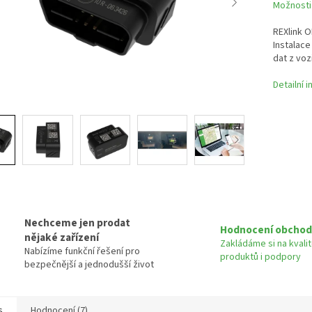
Možnosti
REXlink O
Instalace
dat z voz
Detailní 
Nechceme jen prodat
Hodnocení obchod
nějaké zařízení
Zakládáme si na kvali
Nabízíme funkční řešení pro
produktů i podpory
bezpečnější a jednodušší život
s
Hodnocení (7)