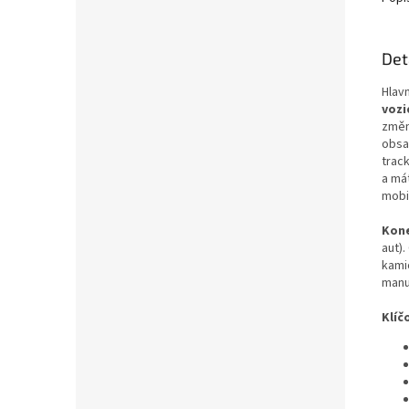
Det
Hlav
vozi
změny
obsa
trac
a mát
mobi
Kone
aut).
kami
manuá
Klíč