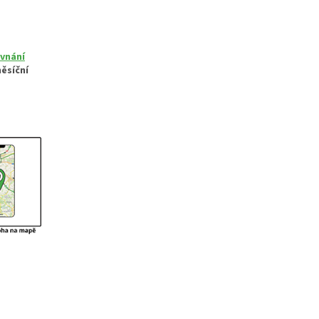
vnání
ěsíční