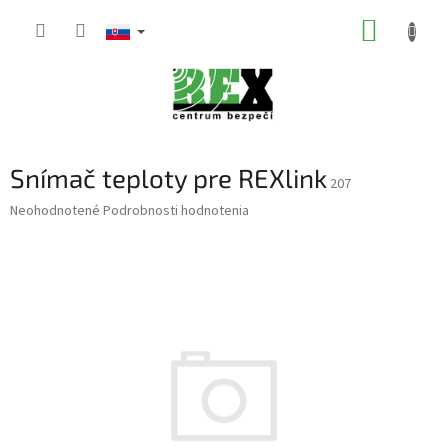
Prejsť
NÁKUP
na
obsah
KOŠÍK
Snímač teploty pre REXlink
207
Priemerné
Neohodnotené
Podrobnosti hodnotenia
hodnotenie
produktu
je
0,0
z
5
hviezdičiek.