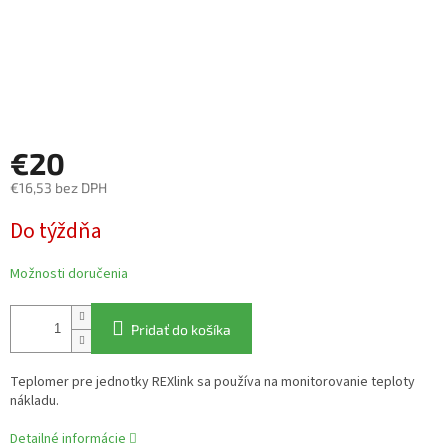
€20
€16,53 bez DPH
Jednotková
Do týždňa
cena:
Možnosti doručenia
Pridať do košíka
Teplomer pre jednotky REXlink sa používa na monitorovanie teploty
nákladu.
Detailné informácie