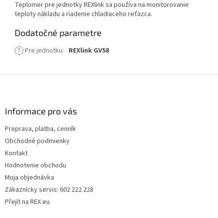
Teplomer pre jednotky REXlink sa používa na monitorovanie
teploty nákladu a riadenie chladiaceho reťazca.
Dodatočné parametre
?
Pre jednotku
:
REXlink GV58
Z
á
p
ä
Informace pro vás
t
Preprava, platba, cenník
i
Obchodné podmienky
e
Kontakt
Hodnotenie obchodu
Moja objednávka
Zákaznícky servis: 602 222 228
Přejít na REX.eu