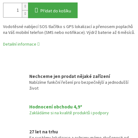
Přidat do košíku
Vodotěsné nabíjecí SOS tlačítko s GPS lokalizací a přenosem poplachů
na Váš mobilní telefon (SMS nebo notifikace). Výdrž baterie až 6 měsíců.
Detailní informace
Nechceme jen prodat nějaké zařízení
Nabízíme funkční řešení pro bezpečnější a jednodušší
život
Hodnocení obchodu 4,9*
Zakládáme si na kvalitě produktů i podpory
27 let na trhu
Se systémy lokalizace a ochrany máme zkušenosti od