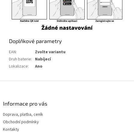
Doplňkové parametry
EAN
:
Zvolte variantu
Druh baterie
:
Nabíjecí
Lokalizace
:
Ano
Z
á
p
a
Informace pro vás
t
Doprava, platba, ceník
í
Obchodní podmínky
Kontakty