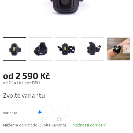
od
2 590 Kč
od
2 141 Kč
bez DPH
Měrná
Zvolte variantu
cena:
Varianta
Můžeme doručit do:
Zvolte variantu
Možnosti doručení