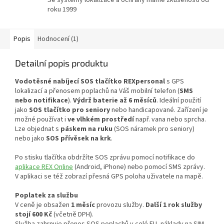
roku 1999
Popis
Hodnocení (1)
Detailní popis produktu
Vodotěsné nabíjecí SOS tlačítko REXpersonal
s GPS
lokalizací a přenosem poplachů na Váš mobilní telefon (
SMS
nebo notifikace
).
Výdrž baterie až 6 měsíců
. Ideální použití
jako
SOS tlačítko pro seniory
nebo handicapované. Zařízení je
možné používat i
ve vlhkém prostředí
např. vana nebo sprcha.
Lze objednat s
páskem na ruku
(SOS náramek pro seniory)
nebo jako
SOS přívěsek na krk
.
Po stisku tlačítka obdržíte SOS zprávu pomocí notifikace do
aplikace REX Online
(Android, iPhone) nebo pomocí SMS zprávy.
V aplikaci se též zobrazí přesná GPS poloha uživatele na mapě.
Poplatek za službu
V ceně je obsažen
1 měsíc
provozu služby.
Další 1 rok služby
stojí 600 Kč
(včetně DPH).
Služba zahrnuje přenos SOS poplachů v celé EU, náklady na SIM